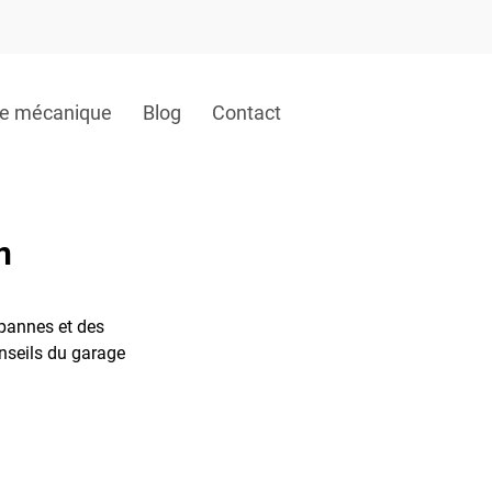
e mécanique
Blog
Contact
n
 pannes et des 
nseils du garage 