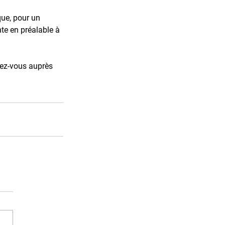
ue, pour un 
nte en préalable à 
dez-vous auprès 